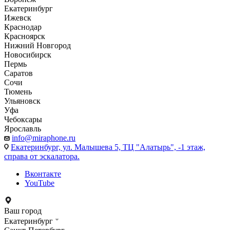
Екатеринбург
Ижевск
Краснодар
Красноярск
Нижний Новгород
Новосибирск
Пермь
Саратов
Сочи
Тюмень
Ульяновск
Уфа
Чебоксары
Ярославль
info@miraphone.ru
Екатеринбург,
ул. Малышева 5, ТЦ "Алатырь", -1 этаж,
справа от эскалатора.
Вконтакте
YouTube
Ваш город
Екатеринбург