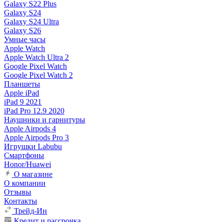
Galaxy S22 Plus
Galaxy S24
Galaxy S24 Ultra
Galaxy S26
Умные часы
Apple Watch
Apple Watch Ultra 2
Google Pixel Watch
Google Pixel Watch 2
Планшеты
Apple iPad
iPad 9 2021
iPad Pro 12.9 2020
Наушники и гарнитуры
Apple Airpods 4
Apple Airpods Pro 3
Игрушки Labubu
Смартфоны
Honor/Huawei
О магазине
О компании
Отзывы
Контакты
Трейд-Ин
Кредит и рассрочка