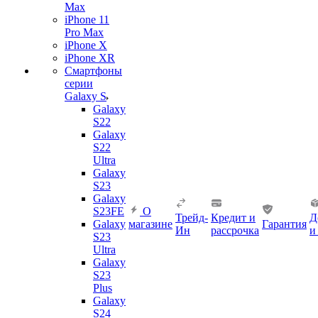
Max
iPhone 11
Pro Max
iPhone X
iPhone XR
Смартфоны
серии
Galaxy S
Galaxy
S22
Galaxy
S22
Ultra
Galaxy
S23
Galaxy
S23FE
О
Трейд-
Кредит и
Д
Galaxy
магазине
Гарантия
Ин
рассрочка
и
S23
Ultra
Galaxy
S23
Plus
Galaxy
S24