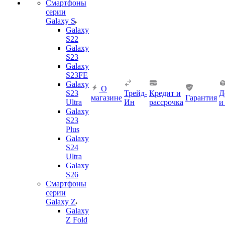
Смартфоны
серии
Galaxy S
Galaxy
S22
Galaxy
S23
Galaxy
S23FE
Galaxy
О
S23
Трейд-
Кредит и
Д
магазине
Гарантия
Ultra
Ин
рассрочка
и
Galaxy
S23
Plus
Galaxy
S24
Ultra
Galaxy
S26
Смартфоны
серии
Galaxy Z
Galaxy
Z Fold