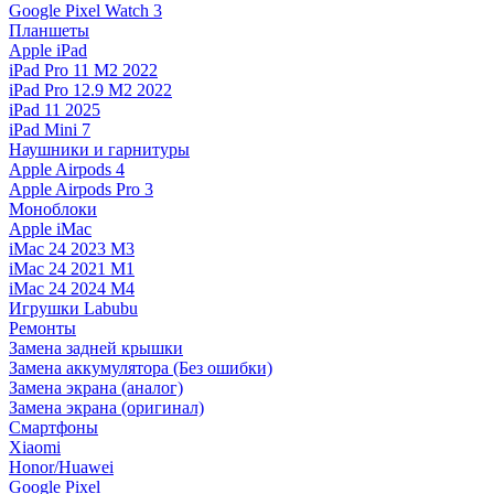
Google Pixel Watch 3
Планшеты
Apple iPad
iPad Pro 11 M2 2022
iPad Pro 12.9 M2 2022
iPad 11 2025
iPad Mini 7
Наушники и гарнитуры
Apple Airpods 4
Apple Airpods Pro 3
Моноблоки
Apple iMac
iMac 24 2023 M3
iMac 24 2021 M1
iMac 24 2024 M4
Игрушки Labubu
Ремонты
Замена задней крышки
Замена аккумулятора (Без ошибки)
Замена экрана (аналог)
Замена экрана (оригинал)
Смартфоны
Xiaomi
Honor/Huawei
Google Pixel