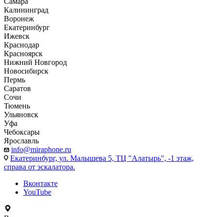
Самара
Калининград
Воронеж
Екатеринбург
Ижевск
Краснодар
Красноярск
Нижний Новгород
Новосибирск
Пермь
Саратов
Сочи
Тюмень
Ульяновск
Уфа
Чебоксары
Ярославль
info@miraphone.ru
Екатеринбург,
ул. Малышева 5, ТЦ "Алатырь", -1 этаж,
справа от эскалатора.
Вконтакте
YouTube