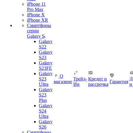
iPhone 11
Pro Max
iPhone X
iPhone XR
Смартфоны
серии
Galaxy S
Galaxy
S22
Galaxy
S23
Galaxy
S23FE
Galaxy
О
S23
Трейд-
Кредит и
Д
магазине
Гарантия
Ultra
Ин
рассрочка
и
Galaxy
S23
Plus
Galaxy
S24
Ultra
Galaxy
S26
Смартфоны