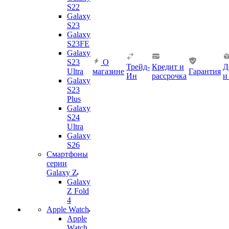
S22
Galaxy
S23
Galaxy
S23FE
Galaxy
S23
О
Трейд-
Кредит и
Д
Ultra
магазине
Гарантия
Ин
рассрочка
и
Galaxy
S23
Plus
Galaxy
S24
Ultra
Galaxy
S26
Смартфоны
серии
Galaxy Z
Galaxy
Z Fold
4
Apple Watch
Apple
Watch