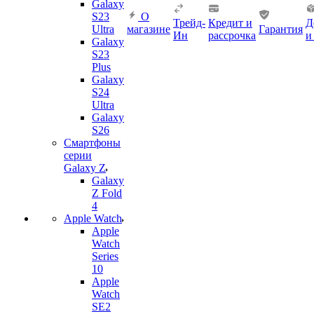
Galaxy
S23
О
Трейд-
Кредит и
Д
Ultra
магазине
Гарантия
Ин
рассрочка
и
Galaxy
S23
Plus
Galaxy
S24
Ultra
Galaxy
S26
Смартфоны
серии
Galaxy Z
Galaxy
Z Fold
4
Apple Watch
Apple
Watch
Series
10
Apple
Watch
SE2