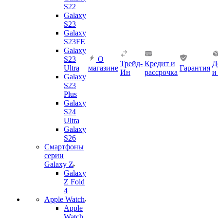
S22
Galaxy
S23
Galaxy
S23FE
Galaxy
S23
О
Трейд-
Кредит и
Д
Ultra
магазине
Гарантия
Ин
рассрочка
и
Galaxy
S23
Plus
Galaxy
S24
Ultra
Galaxy
S26
Смартфоны
серии
Galaxy Z
Galaxy
Z Fold
4
Apple Watch
Apple
Watch