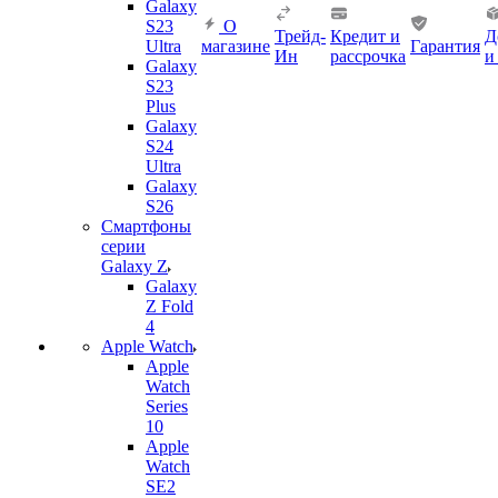
Galaxy
S23
О
Трейд-
Кредит и
Д
Ultra
магазине
Гарантия
Ин
рассрочка
и
Galaxy
S23
Plus
Galaxy
S24
Ultra
Galaxy
S26
Смартфоны
серии
Galaxy Z
Galaxy
Z Fold
4
Apple Watch
Apple
Watch
Series
10
Apple
Watch
SE2