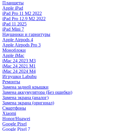
Планшеты
Apple iPad
iPad Pro 11 M2 2022
iPad Pro 12.9 M2 2022
iPad 11 2025
iPad Mini 7
Наушники и гарнитуры
Apple Airpods 4
Apple Airpods Pro 3
Моноблоки
Apple iMac
iMac 24 2023 M3
iMac 24 2021 M1
iMac 24 2024 M4
Игрушки Labubu
Ремонты
Замена задней крышки
Замена аккумулятора (Без ошибки)
Замена экрана (аналог)
Замена экрана (оригинал)
Смартфоны
Xiaomi
Honor/Huawei
Google Pixel
Google Pixel 7