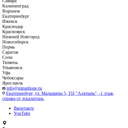
Самара
Калининград
Воронеж
Екатеринбург
Ижевск
Краснодар
Красноярск
Нижний Новгород
Новосибирск
Пермь
Саратов
Сочи
Тюмень
Ульяновск
Уфа
Чебоксары
Ярославль
info@miraphone.ru
Екатеринбург,
ул. Малышева 5, ТЦ "Алатырь", -1 этаж,
справа от эскалатора.
Вконтакте
YouTube