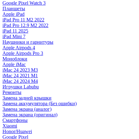
Google Pixel Watch 3
Планшеты
Apple iPad
iPad Pro 11 M2 2022
iPad Pro 12.9 M2 2022
iPad 11 2025
iPad Mini 7
Наушники и гарнитуры
Apple Airpods 4
Apple Airpods Pro 3
Моноблоки
Apple iMac
iMac 24 2023 M3
iMac 24 2021 M1
iMac 24 2024 M4
Игрушки Labubu
Ремонты
Замена задней крышки
Замена аккумулятора (Без ошибки)
Замена экрана (аналог)
Замена экрана (оригинал)
Смартфоны
Xiaomi
Honor/Huawei
Google Pixel