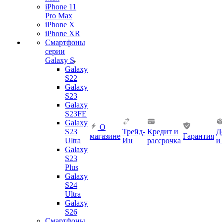
iPhone 11
Pro Max
iPhone X
iPhone XR
Смартфоны
серии
Galaxy S
Galaxy
S22
Galaxy
S23
Galaxy
S23FE
Galaxy
О
S23
Трейд-
Кредит и
Д
магазине
Гарантия
Ultra
Ин
рассрочка
и
Galaxy
S23
Plus
Galaxy
S24
Ultra
Galaxy
S26
Смартфоны