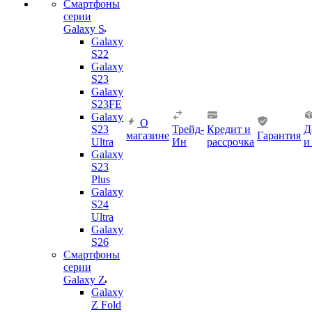
Смартфоны
серии
Galaxy S
Galaxy
S22
Galaxy
S23
Galaxy
S23FE
Galaxy
О
S23
Трейд-
Кредит и
Д
магазине
Гарантия
Ultra
Ин
рассрочка
и
Galaxy
S23
Plus
Galaxy
S24
Ultra
Galaxy
S26
Смартфоны
серии
Galaxy Z
Galaxy
Z Fold