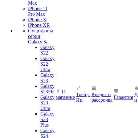
Max
iPhone 11
Pro Max
iPhone X
iPhone XR
Смартфоны
серии
Galaxy S
Galaxy
S22
Galaxy
S22
Ultra
Galaxy
S23
Galaxy
S23FE
О
Трейд-
Кредит и
Д
Galaxy
магазине
Гарантия
Ин
рассрочка
и
S23
Ultra
Galaxy
S23
Plus
Galaxy
S24