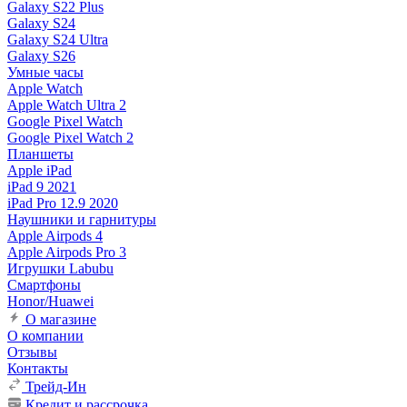
Galaxy S22 Plus
Galaxy S24
Galaxy S24 Ultra
Galaxy S26
Умные часы
Apple Watch
Apple Watch Ultra 2
Google Pixel Watch
Google Pixel Watch 2
Планшеты
Apple iPad
iPad 9 2021
iPad Pro 12.9 2020
Наушники и гарнитуры
Apple Airpods 4
Apple Airpods Pro 3
Игрушки Labubu
Смартфоны
Honor/Huawei
О магазине
О компании
Отзывы
Контакты
Трейд-Ин
Кредит и рассрочка