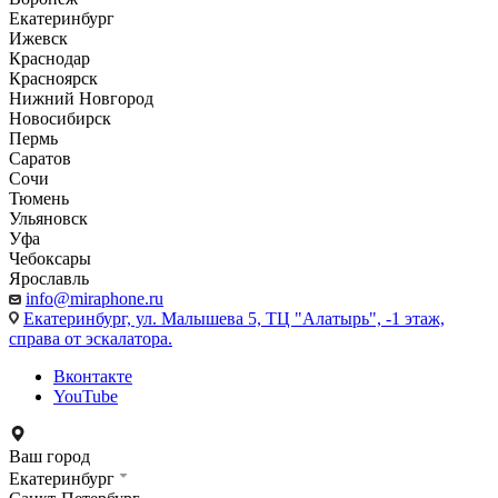
Екатеринбург
Ижевск
Краснодар
Красноярск
Нижний Новгород
Новосибирск
Пермь
Саратов
Сочи
Тюмень
Ульяновск
Уфа
Чебоксары
Ярославль
info@miraphone.ru
Екатеринбург,
ул. Малышева 5, ТЦ "Алатырь", -1 этаж,
справа от эскалатора.
Вконтакте
YouTube
Ваш город
Екатеринбург