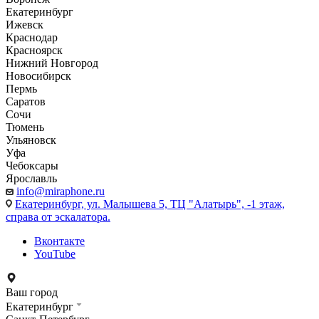
Екатеринбург
Ижевск
Краснодар
Красноярск
Нижний Новгород
Новосибирск
Пермь
Саратов
Сочи
Тюмень
Ульяновск
Уфа
Чебоксары
Ярославль
info@miraphone.ru
Екатеринбург,
ул. Малышева 5, ТЦ "Алатырь", -1 этаж,
справа от эскалатора.
Вконтакте
YouTube
Ваш город
Екатеринбург