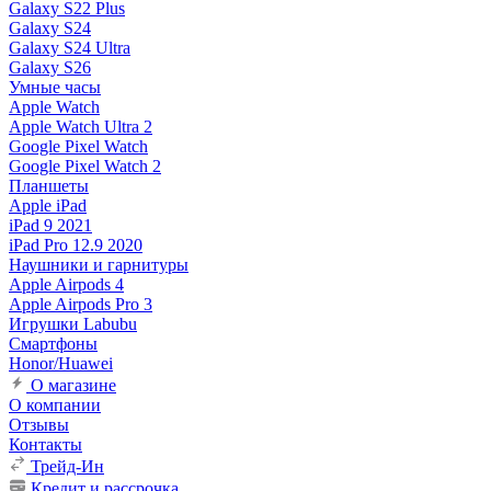
Galaxy S22 Plus
Galaxy S24
Galaxy S24 Ultra
Galaxy S26
Умные часы
Apple Watch
Apple Watch Ultra 2
Google Pixel Watch
Google Pixel Watch 2
Планшеты
Apple iPad
iPad 9 2021
iPad Pro 12.9 2020
Наушники и гарнитуры
Apple Airpods 4
Apple Airpods Pro 3
Игрушки Labubu
Смартфоны
Honor/Huawei
О магазине
О компании
Отзывы
Контакты
Трейд-Ин
Кредит и рассрочка