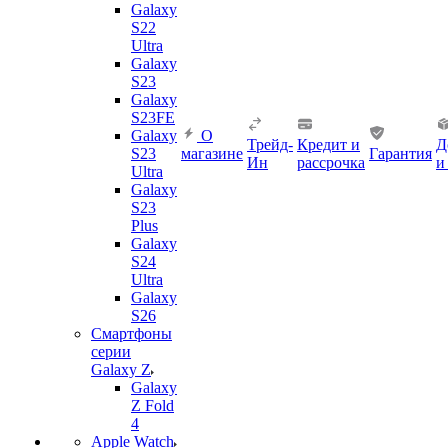
Galaxy
S22
Ultra
Galaxy
S23
Galaxy
S23FE
Galaxy
О
Трейд-
Кредит и
Д
S23
магазине
Гарантия
Ин
рассрочка
и
Ultra
Galaxy
S23
Plus
Galaxy
S24
Ultra
Galaxy
S26
Смартфоны
серии
Galaxy Z
Galaxy
Z Fold
4
Apple Watch