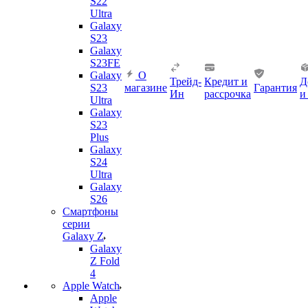
S22
Ultra
Galaxy
S23
Galaxy
S23FE
Galaxy
О
Трейд-
Кредит и
Д
S23
магазине
Гарантия
Ин
рассрочка
и
Ultra
Galaxy
S23
Plus
Galaxy
S24
Ultra
Galaxy
S26
Смартфоны
серии
Galaxy Z
Galaxy
Z Fold
4
Apple Watch
Apple