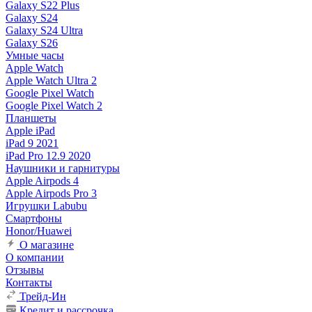
Galaxy S22 Plus
Galaxy S24
Galaxy S24 Ultra
Galaxy S26
Умные часы
Apple Watch
Apple Watch Ultra 2
Google Pixel Watch
Google Pixel Watch 2
Планшеты
Apple iPad
iPad 9 2021
iPad Pro 12.9 2020
Наушники и гарнитуры
Apple Airpods 4
Apple Airpods Pro 3
Игрушки Labubu
Смартфоны
Honor/Huawei
О магазине
О компании
Отзывы
Контакты
Трейд-Ин
Кредит и рассрочка