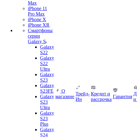
Max
iPhone 11
Pro Max
iPhone X
iPhone XR
Смартфоны
серии
Galaxy S
Galaxy
S22
Galaxy
S22
Ultra
Galaxy
S23
Galaxy
S23FE
О
Трейд-
Кредит и
Д
Galaxy
магазине
Гарантия
Ин
рассрочка
и
S23
Ultra
Galaxy
S23
Plus
Galaxy
S24