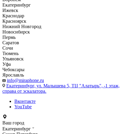
Екатеринбург
Ижевск
Краснодар
Красноярск
Нижний Новгород
Новосибирск
Пермь
Саратов
Сочи
Тюмень
Ульяновск
Уфа
Чебоксары
Ярославль
info@miraphone.ru
Екатеринбург,
ул. Малышева 5, ТЦ "Алатырь", -1 этаж,
справа от эскалатора.
Вконтакте
YouTube
Ваш город
Екатеринбург