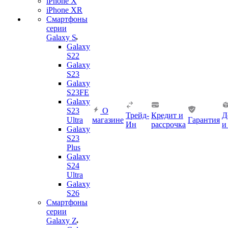
iPhone X
iPhone XR
Смартфоны
серии
Galaxy S
Galaxy
S22
Galaxy
S23
Galaxy
S23FE
Galaxy
S23
О
Трейд-
Кредит и
Д
Ultra
магазине
Гарантия
Ин
рассрочка
и
Galaxy
S23
Plus
Galaxy
S24
Ultra
Galaxy
S26
Смартфоны
серии
Galaxy Z