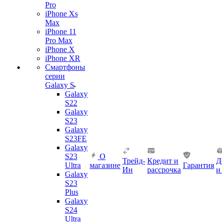
Pro
iPhone Xs
Max
iPhone 11
Pro Max
iPhone X
iPhone XR
Смартфоны
серии
Galaxy S
Galaxy
S22
Galaxy
S23
Galaxy
S23FE
Galaxy
S23
О
Трейд-
Кредит и
Д
Ultra
магазине
Гарантия
Ин
рассрочка
и
Galaxy
S23
Plus
Galaxy
S24
Ultra