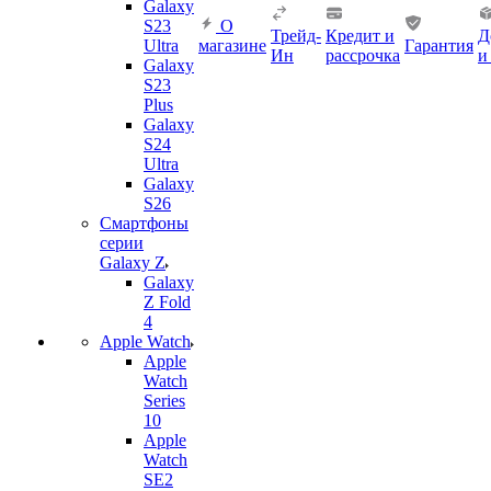
Galaxy
S23
О
Трейд-
Кредит и
Д
Ultra
магазине
Гарантия
Ин
рассрочка
и
Galaxy
S23
Plus
Galaxy
S24
Ultra
Galaxy
S26
Смартфоны
серии
Galaxy Z
Galaxy
Z Fold
4
Apple Watch
Apple
Watch
Series
10
Apple
Watch
SE2