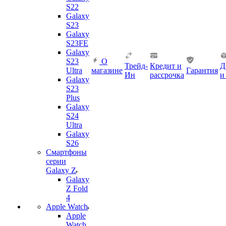
S22
Galaxy
S23
Galaxy
S23FE
Galaxy
S23
О
Трейд-
Кредит и
Д
Ultra
магазине
Гарантия
Ин
рассрочка
и
Galaxy
S23
Plus
Galaxy
S24
Ultra
Galaxy
S26
Смартфоны
серии
Galaxy Z
Galaxy
Z Fold
4
Apple Watch
Apple
Watch