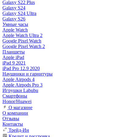
Galaxy S22 Plus
Galaxy S24
Galaxy S24 Ultra
Galaxy S26
Умные часы
Apple Watch
Apple Watch Ultra 2
Google Pixel Watch
Google Pixel Watch 2
Планшеты
Apple iPad
iPad 9 2021
iPad Pro 12.9 2020
Наушники и гарнитуры
Apple Airpods 4
Apple Airpods Pro 3
Игрушки Labubu
Смартфоны
Honor/Huawei
О магазине
О компании
Отзывы
Контакты
Трейд-Ин
Кредит и рассрочка