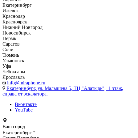
Екатеринбург
Ижевск
Краснодар
Красноярск
Нижний Новгород
Новосибирск
Пермь
Саратов
Сочи
Тюмень
Ульяновск
Уфа
Чебоксары
Ярославль
info@miraphone.ru
Екатеринбург,
ул. Малышева 5, ТЦ "Алатырь", -1 этаж,
справа от эскалатора.
Вконтакте
YouTube
Ваш город
Екатеринбург