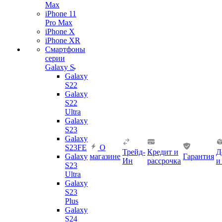
Max
iPhone 11
Pro Max
iPhone X
iPhone XR
Смартфоны
серии
Galaxy S
Galaxy
S22
Galaxy
S22
Ultra
Galaxy
S23
Galaxy
S23FE
О
Трейд-
Кредит и
Д
Galaxy
магазине
Гарантия
Ин
рассрочка
и
S23
Ultra
Galaxy
S23
Plus
Galaxy
S24