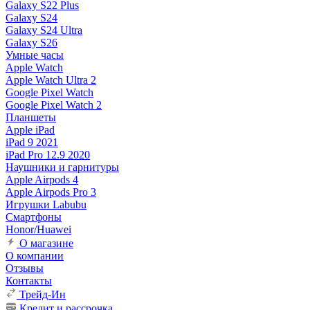
Galaxy S22 Plus
Galaxy S24
Galaxy S24 Ultra
Galaxy S26
Умные часы
Apple Watch
Apple Watch Ultra 2
Google Pixel Watch
Google Pixel Watch 2
Планшеты
Apple iPad
iPad 9 2021
iPad Pro 12.9 2020
Наушники и гарнитуры
Apple Airpods 4
Apple Airpods Pro 3
Игрушки Labubu
Смартфоны
Honor/Huawei
О магазине
О компании
Отзывы
Контакты
Трейд-Ин
Кредит и рассрочка