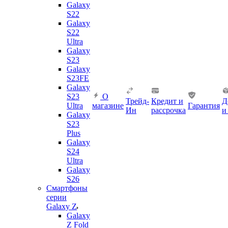
Galaxy
S22
Galaxy
S22
Ultra
Galaxy
S23
Galaxy
S23FE
Galaxy
S23
О
Трейд-
Кредит и
Д
Ultra
магазине
Гарантия
Ин
рассрочка
и
Galaxy
S23
Plus
Galaxy
S24
Ultra
Galaxy
S26
Смартфоны
серии
Galaxy Z
Galaxy
Z Fold