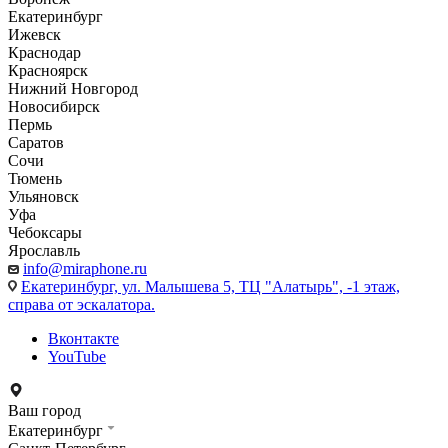
Екатеринбург
Ижевск
Краснодар
Красноярск
Нижний Новгород
Новосибирск
Пермь
Саратов
Сочи
Тюмень
Ульяновск
Уфа
Чебоксары
Ярославль
info@miraphone.ru
Екатеринбург,
ул. Малышева 5, ТЦ "Алатырь", -1 этаж,
справа от эскалатора.
Вконтакте
YouTube
Ваш город
Екатеринбург