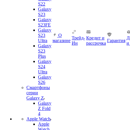
S22
Galaxy
S23
Galaxy
S23FE
Galaxy
S23
О
Трейд-
Кредит и
Д
Ultra
магазине
Гарантия
Ин
рассрочка
и
Galaxy
S23
Plus
Galaxy
S24
Ultra
Galaxy
S26
Смартфоны
серии
Galaxy Z
Galaxy
Z Fold
4
Apple Watch
Apple
Watch