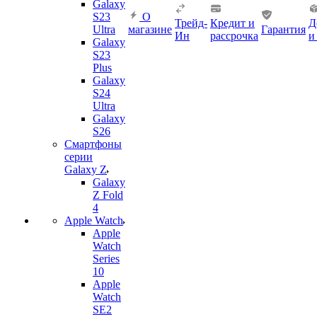
Galaxy
S23
О
Трейд-
Кредит и
Д
Ultra
магазине
Гарантия
Ин
рассрочка
и
Galaxy
S23
Plus
Galaxy
S24
Ultra
Galaxy
S26
Смартфоны
серии
Galaxy Z
Galaxy
Z Fold
4
Apple Watch
Apple
Watch
Series
10
Apple
Watch
SE2