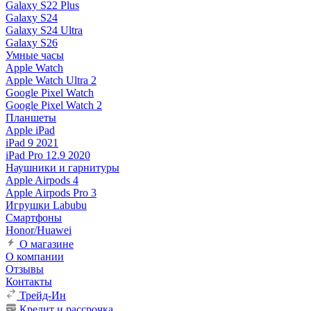
Galaxy S22 Plus
Galaxy S24
Galaxy S24 Ultra
Galaxy S26
Умные часы
Apple Watch
Apple Watch Ultra 2
Google Pixel Watch
Google Pixel Watch 2
Планшеты
Apple iPad
iPad 9 2021
iPad Pro 12.9 2020
Наушники и гарнитуры
Apple Airpods 4
Apple Airpods Pro 3
Игрушки Labubu
Смартфоны
Honor/Huawei
О магазине
О компании
Отзывы
Контакты
Трейд-Ин
Кредит и рассрочка