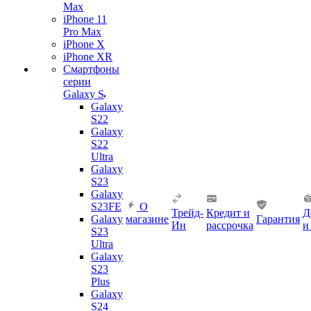
Max
iPhone 11
Pro Max
iPhone X
iPhone XR
Смартфоны
серии
Galaxy S
Galaxy
S22
Galaxy
S22
Ultra
Galaxy
S23
Galaxy
S23FE
О
Трейд-
Кредит и
Д
Galaxy
магазине
Гарантия
Ин
рассрочка
и
S23
Ultra
Galaxy
S23
Plus
Galaxy
S24