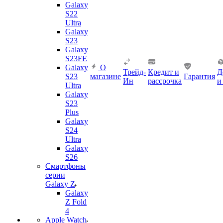
Galaxy
S22
Ultra
Galaxy
S23
Galaxy
S23FE
Galaxy
О
Трейд-
Кредит и
Д
S23
магазине
Гарантия
Ин
рассрочка
и
Ultra
Galaxy
S23
Plus
Galaxy
S24
Ultra
Galaxy
S26
Смартфоны
серии
Galaxy Z
Galaxy
Z Fold
4
Apple Watch