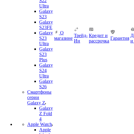
S22
Ultra
Galaxy
S23
Galaxy
S23FE
Galaxy
О
Трейд-
Кредит и
Д
S23
магазине
Гарантия
Ин
рассрочка
и
Ultra
Galaxy
S23
Plus
Galaxy
S24
Ultra
Galaxy
S26
Смартфоны
серии
Galaxy Z
Galaxy
Z Fold
4
Apple Watch
Apple