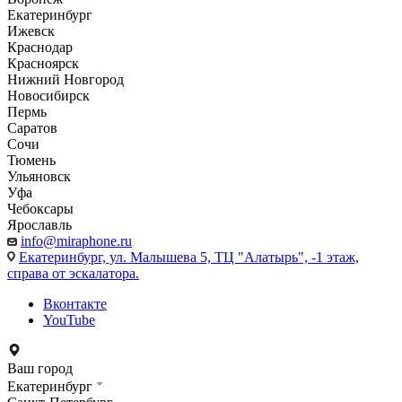
Екатеринбург
Ижевск
Краснодар
Красноярск
Нижний Новгород
Новосибирск
Пермь
Саратов
Сочи
Тюмень
Ульяновск
Уфа
Чебоксары
Ярославль
info@miraphone.ru
Екатеринбург,
ул. Малышева 5, ТЦ "Алатырь", -1 этаж,
справа от эскалатора.
Вконтакте
YouTube
Ваш город
Екатеринбург