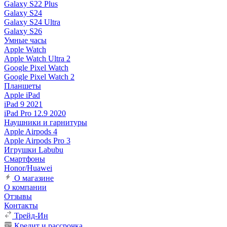
Galaxy S22 Plus
Galaxy S24
Galaxy S24 Ultra
Galaxy S26
Умные часы
Apple Watch
Apple Watch Ultra 2
Google Pixel Watch
Google Pixel Watch 2
Планшеты
Apple iPad
iPad 9 2021
iPad Pro 12.9 2020
Наушники и гарнитуры
Apple Airpods 4
Apple Airpods Pro 3
Игрушки Labubu
Смартфоны
Honor/Huawei
О магазине
О компании
Отзывы
Контакты
Трейд-Ин
Кредит и рассрочка