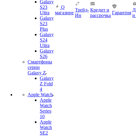
Galaxy
S23
О
Трейд-
Кредит и
Д
Ultra
магазине
Гарантия
Ин
рассрочка
и
Galaxy
S23
Plus
Galaxy
S24
Ultra
Galaxy
S26
Смартфоны
серии
Galaxy Z
Galaxy
Z Fold
4
Apple Watch
Apple
Watch
Series
10
Apple
Watch
SE2