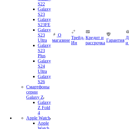
S22
Galaxy
S23
Galaxy
S23FE
Galaxy
S23
О
Трейд-
Кредит и
Д
Ultra
магазине
Гарантия
Ин
рассрочка
и
Galaxy
S23
Plus
Galaxy
S24
Ultra
Galaxy
S26
Смартфоны
серии
Galaxy Z
Galaxy
Z Fold
4
Apple Watch
Apple
Watch