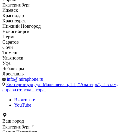
Екатеринбург
Ижевск
Краснодар
Красноярск
Нижний Новгород
Новосибирск
Пермь
Саратов
Сочи
Тюмень
Ульяновск
Уфа
Чебоксары
Ярославль
info@miraphone.ru
Екатеринбург,
ул. Малышева 5, ТЦ "Алатырь", -1 этаж,
справа от эскалатора.
Вконтакте
YouTube
Ваш город
Екатеринбург