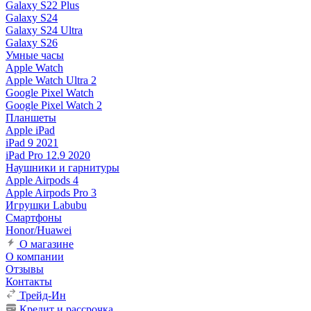
Galaxy S22 Plus
Galaxy S24
Galaxy S24 Ultra
Galaxy S26
Умные часы
Apple Watch
Apple Watch Ultra 2
Google Pixel Watch
Google Pixel Watch 2
Планшеты
Apple iPad
iPad 9 2021
iPad Pro 12.9 2020
Наушники и гарнитуры
Apple Airpods 4
Apple Airpods Pro 3
Игрушки Labubu
Смартфоны
Honor/Huawei
О магазине
О компании
Отзывы
Контакты
Трейд-Ин
Кредит и рассрочка