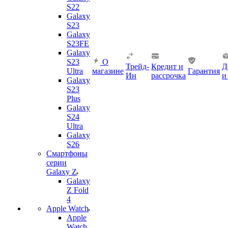
S22
Galaxy
S23
Galaxy
S23FE
Galaxy
S23
О
Трейд-
Кредит и
Д
Ultra
магазине
Гарантия
Ин
рассрочка
и
Galaxy
S23
Plus
Galaxy
S24
Ultra
Galaxy
S26
Смартфоны
серии
Galaxy Z
Galaxy
Z Fold
4
Apple Watch
Apple
Watch