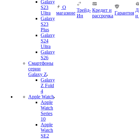
Galaxy
S23
О
Трейд-
Кредит и
Д
Ultra
магазине
Гарантия
Ин
рассрочка
и
Galaxy
S23
Plus
Galaxy
S24
Ultra
Galaxy
S26
Смартфоны
серии
Galaxy Z
Galaxy
Z Fold
4
Apple Watch
Apple
Watch
Series
10
Apple
Watch
SE2