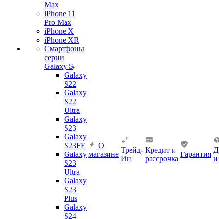
Max
iPhone 11
Pro Max
iPhone X
iPhone XR
Смартфоны
серии
Galaxy S
Galaxy
S22
Galaxy
S22
Ultra
Galaxy
S23
Galaxy
S23FE
О
Трейд-
Кредит и
Д
Galaxy
магазине
Гарантия
Ин
рассрочка
и
S23
Ultra
Galaxy
S23
Plus
Galaxy
S24