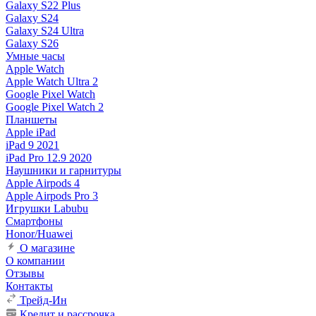
Galaxy S22 Plus
Galaxy S24
Galaxy S24 Ultra
Galaxy S26
Умные часы
Apple Watch
Apple Watch Ultra 2
Google Pixel Watch
Google Pixel Watch 2
Планшеты
Apple iPad
iPad 9 2021
iPad Pro 12.9 2020
Наушники и гарнитуры
Apple Airpods 4
Apple Airpods Pro 3
Игрушки Labubu
Смартфоны
Honor/Huawei
О магазине
О компании
Отзывы
Контакты
Трейд-Ин
Кредит и рассрочка