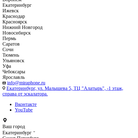
Екатеринбург
Ижевск
Краснодар
Красноярск
Нижний Новгород
Новосибирск
Пермь
Саратов
Сочи
Тюмень
Ульяновск
Уфа
Чебоксары
Ярославль
info@miraphone.ru
Екатеринбург,
ул. Малышева 5, ТЦ "Алатырь", -1 этаж,
справа от эскалатора.
Вконтакте
YouTube
Ваш город
Екатеринбург