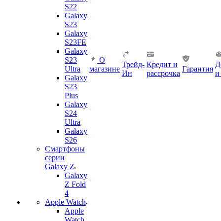
S22
Galaxy
S23
Galaxy
S23FE
Galaxy
S23
О
Трейд-
Кредит и
Д
Ultra
магазине
Гарантия
Ин
рассрочка
и
Galaxy
S23
Plus
Galaxy
S24
Ultra
Galaxy
S26
Смартфоны
серии
Galaxy Z
Galaxy
Z Fold
4
Apple Watch
Apple
Watch