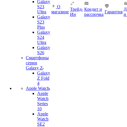
Galaxy
S23
О
Трейд-
Кредит и
Д
Ultra
магазине
Гарантия
Ин
рассрочка
и
Galaxy
S23
Plus
Galaxy
S24
Ultra
Galaxy
S26
Смартфоны
серии
Galaxy Z
Galaxy
Z Fold
4
Apple Watch
Apple
Watch
Series
10
Apple
Watch
SE2