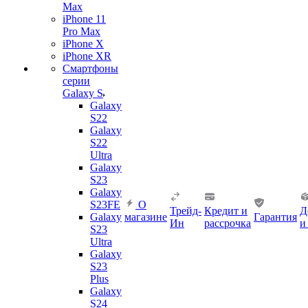
Max
iPhone 11
Pro Max
iPhone X
iPhone XR
Смартфоны
серии
Galaxy S
Galaxy
S22
Galaxy
S22
Ultra
Galaxy
S23
Galaxy
S23FE
О
Трейд-
Кредит и
Д
Galaxy
магазине
Гарантия
Ин
рассрочка
и
S23
Ultra
Galaxy
S23
Plus
Galaxy
S24