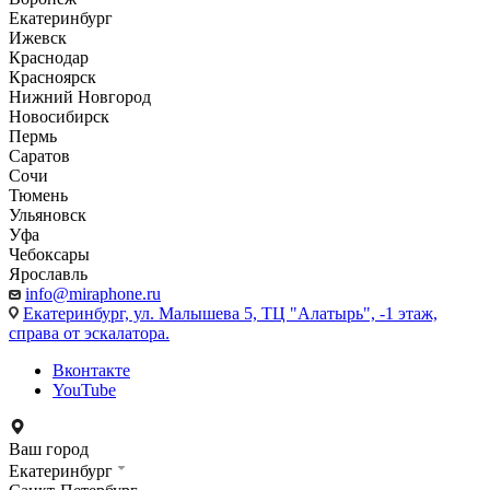
Екатеринбург
Ижевск
Краснодар
Красноярск
Нижний Новгород
Новосибирск
Пермь
Саратов
Сочи
Тюмень
Ульяновск
Уфа
Чебоксары
Ярославль
info@miraphone.ru
Екатеринбург,
ул. Малышева 5, ТЦ "Алатырь", -1 этаж,
справа от эскалатора.
Вконтакте
YouTube
Ваш город
Екатеринбург