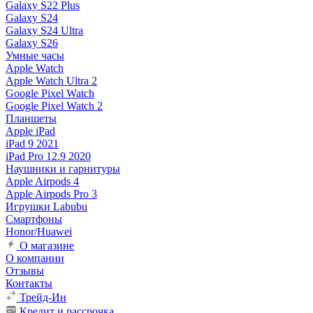
Galaxy S22 Plus
Galaxy S24
Galaxy S24 Ultra
Galaxy S26
Умные часы
Apple Watch
Apple Watch Ultra 2
Google Pixel Watch
Google Pixel Watch 2
Планшеты
Apple iPad
iPad 9 2021
iPad Pro 12.9 2020
Наушники и гарнитуры
Apple Airpods 4
Apple Airpods Pro 3
Игрушки Labubu
Смартфоны
Honor/Huawei
О магазине
О компании
Отзывы
Контакты
Трейд-Ин
Кредит и рассрочка