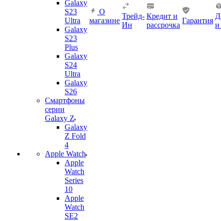
Galaxy
S23
О
Трейд-
Кредит и
Д
Ultra
магазине
Гарантия
Ин
рассрочка
и
Galaxy
S23
Plus
Galaxy
S24
Ultra
Galaxy
S26
Смартфоны
серии
Galaxy Z
Galaxy
Z Fold
4
Apple Watch
Apple
Watch
Series
10
Apple
Watch
SE2