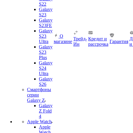
S22
Galaxy
S23
Galaxy
S23FE
Galaxy
S23
О
Трейд-
Кредит и
Д
Ultra
магазине
Гарантия
Ин
рассрочка
и
Galaxy
S23
Plus
Galaxy
S24
Ultra
Galaxy
S26
Смартфоны
серии
Galaxy Z
Galaxy
Z Fold
4
Apple Watch
Apple
Watch