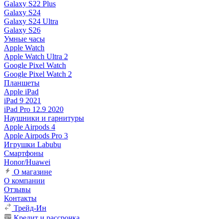
Galaxy S22 Plus
Galaxy S24
Galaxy S24 Ultra
Galaxy S26
Умные часы
Apple Watch
Apple Watch Ultra 2
Google Pixel Watch
Google Pixel Watch 2
Планшеты
Apple iPad
iPad 9 2021
iPad Pro 12.9 2020
Наушники и гарнитуры
Apple Airpods 4
Apple Airpods Pro 3
Игрушки Labubu
Смартфоны
Honor/Huawei
О магазине
О компании
Отзывы
Контакты
Трейд-Ин
Кредит и рассрочка