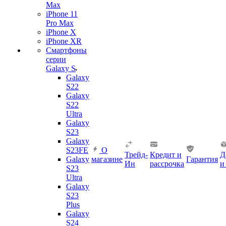
Max
iPhone 11
Pro Max
iPhone X
iPhone XR
Смартфоны
серии
Galaxy S
Galaxy
S22
Galaxy
S22
Ultra
Galaxy
S23
Galaxy
S23FE
О
Трейд-
Кредит и
Д
Galaxy
магазине
Гарантия
Ин
рассрочка
и
S23
Ultra
Galaxy
S23
Plus
Galaxy
S24