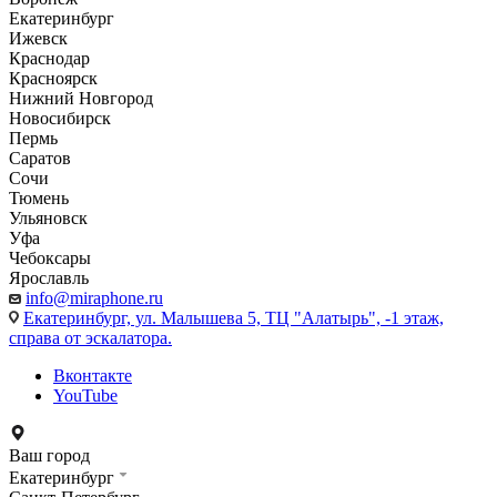
Екатеринбург
Ижевск
Краснодар
Красноярск
Нижний Новгород
Новосибирск
Пермь
Саратов
Сочи
Тюмень
Ульяновск
Уфа
Чебоксары
Ярославль
info@miraphone.ru
Екатеринбург,
ул. Малышева 5, ТЦ "Алатырь", -1 этаж,
справа от эскалатора.
Вконтакте
YouTube
Ваш город
Екатеринбург