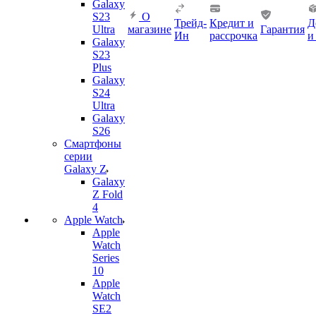
Galaxy
S23
О
Трейд-
Кредит и
Д
Ultra
магазине
Гарантия
Ин
рассрочка
и
Galaxy
S23
Plus
Galaxy
S24
Ultra
Galaxy
S26
Смартфоны
серии
Galaxy Z
Galaxy
Z Fold
4
Apple Watch
Apple
Watch
Series
10
Apple
Watch
SE2