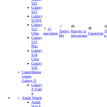
S22
Galaxy
S23
Galaxy
S23FE
Galaxy
S23
О
Трейд-
Кредит и
Д
Ultra
магазине
Гарантия
Ин
рассрочка
и
Galaxy
S23
Plus
Galaxy
S24
Ultra
Galaxy
S26
Смартфоны
серии
Galaxy Z
Galaxy
Z Fold
4
Apple Watch
Apple
Watch