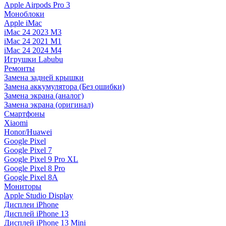
Apple Airpods Pro 3
Моноблоки
Apple iMac
iMac 24 2023 M3
iMac 24 2021 M1
iMac 24 2024 M4
Игрушки Labubu
Ремонты
Замена задней крышки
Замена аккумулятора (Без ошибки)
Замена экрана (аналог)
Замена экрана (оригинал)
Смартфоны
Xiaomi
Honor/Huawei
Google Pixel
Google Pixel 7
Google Pixel 9 Pro XL
Google Pixel 8 Pro
Google Pixel 8A
Мониторы
Apple Studio Display
Дисплеи iPhone
Дисплей iPhone 13
Дисплей iPhone 13 Mini