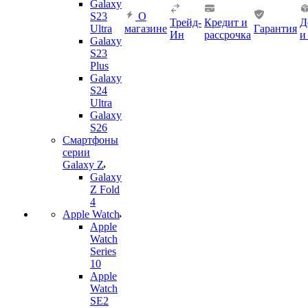
Galaxy
S23
О
Трейд-
Кредит и
Д
Ultra
магазине
Гарантия
Ин
рассрочка
и
Galaxy
S23
Plus
Galaxy
S24
Ultra
Galaxy
S26
Смартфоны
серии
Galaxy Z
Galaxy
Z Fold
4
Apple Watch
Apple
Watch
Series
10
Apple
Watch
SE2