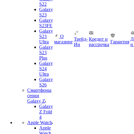
S22
Galaxy
S23
Galaxy
S23FE
Galaxy
S23
О
Трейд-
Кредит и
Д
Ultra
магазине
Гарантия
Ин
рассрочка
и
Galaxy
S23
Plus
Galaxy
S24
Ultra
Galaxy
S26
Смартфоны
серии
Galaxy Z
Galaxy
Z Fold
4
Apple Watch
Apple
Watch