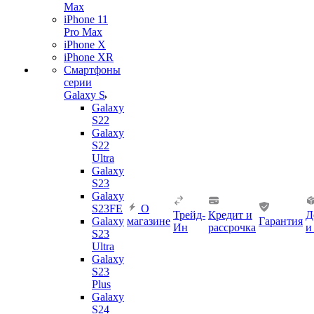
Max
iPhone 11
Pro Max
iPhone X
iPhone XR
Смартфоны
серии
Galaxy S
Galaxy
S22
Galaxy
S22
Ultra
Galaxy
S23
Galaxy
S23FE
О
Трейд-
Кредит и
Д
Galaxy
магазине
Гарантия
Ин
рассрочка
и
S23
Ultra
Galaxy
S23
Plus
Galaxy
S24