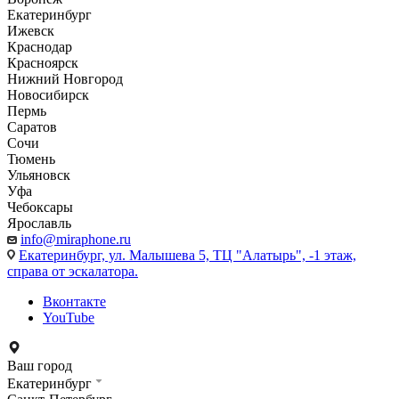
Екатеринбург
Ижевск
Краснодар
Красноярск
Нижний Новгород
Новосибирск
Пермь
Саратов
Сочи
Тюмень
Ульяновск
Уфа
Чебоксары
Ярославль
info@miraphone.ru
Екатеринбург,
ул. Малышева 5, ТЦ "Алатырь", -1 этаж,
справа от эскалатора.
Вконтакте
YouTube
Ваш город
Екатеринбург