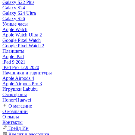
Galaxy S22 Plus
Galaxy S24
Galaxy S24 Ultra
Galaxy S26
Умные часы
Apple Watch
Apple Watch Ultra 2
Google Pixel Watch
Google Pixel Watch 2
Планшеты
Apple iPad
iPad 9 2021
iPad Pro 12.9 2020
Наушники и гарнитуры
Apple Airpods 4
Apple Airpods Pro 3
Игрушки Labubu
Смартфоны
Honor/Huawei
О магазине
О компании
Отзывы
Контакты
Трейд-Ин
Кредит и рассрочка