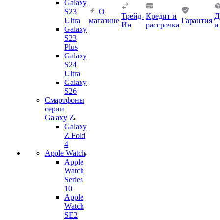
Galaxy
S23
О
Трейд-
Кредит и
Д
Ultra
магазине
Гарантия
Ин
рассрочка
и
Galaxy
S23
Plus
Galaxy
S24
Ultra
Galaxy
S26
Смартфоны
серии
Galaxy Z
Galaxy
Z Fold
4
Apple Watch
Apple
Watch
Series
10
Apple
Watch
SE2