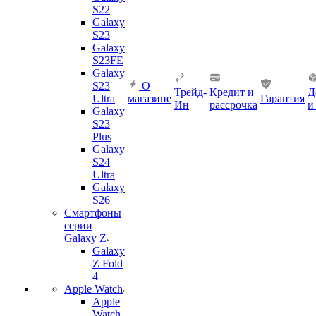
S22
Galaxy
S23
Galaxy
S23FE
Galaxy
S23
О
Трейд-
Кредит и
Д
Ultra
магазине
Гарантия
Ин
рассрочка
и
Galaxy
S23
Plus
Galaxy
S24
Ultra
Galaxy
S26
Смартфоны
серии
Galaxy Z
Galaxy
Z Fold
4
Apple Watch
Apple
Watch