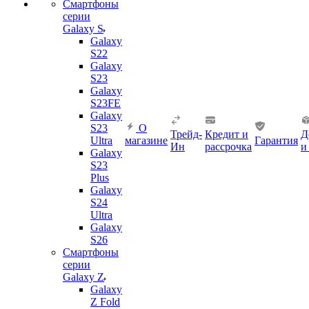
Смартфоны
серии
Galaxy S
Galaxy
S22
Galaxy
S23
Galaxy
S23FE
Galaxy
S23
О
Трейд-
Кредит и
Д
Ultra
магазине
Гарантия
Ин
рассрочка
и
Galaxy
S23
Plus
Galaxy
S24
Ultra
Galaxy
S26
Смартфоны
серии
Galaxy Z
Galaxy
Z Fold