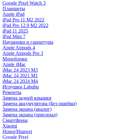
Google Pixel Watch 3
Планшеты
Apple iPad
iPad Pro 11 M2 2022
iPad Pro 12.9 M2 2022
iPad 11 2025
iPad Mini 7
Наушники и гарнитуры
Apple Airpods 4
Apple Airpods Pro 3
Моноблоки
Apple iMac
iMac 24 2023 M3
iMac 24 2021 M1
iMac 24 2024 M4
Игрушки Labubu
Ремонты
Замена задней крышки
Замена аккумулятора (Без ошибки)
Замена экрана (аналог)
Замена экрана (оригинал)
Смартфоны
Xiaomi
Honor/Huawei
Google Pixel