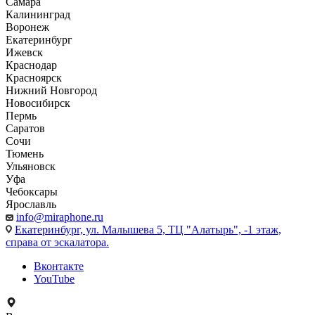
Самара
Калининград
Воронеж
Екатеринбург
Ижевск
Краснодар
Красноярск
Нижний Новгород
Новосибирск
Пермь
Саратов
Сочи
Тюмень
Ульяновск
Уфа
Чебоксары
Ярославль
info@miraphone.ru
Екатеринбург,
ул. Малышева 5, ТЦ "Алатырь", -1 этаж,
справа от эскалатора.
Вконтакте
YouTube