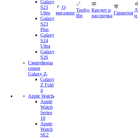
Galaxy
S23
О
Трейд-
Кредит и
Д
Ultra
магазине
Гарантия
Ин
рассрочка
и
Galaxy
S23
Plus
Galaxy
S24
Ultra
Galaxy
S26
Смартфоны
серии
Galaxy Z
Galaxy
Z Fold
4
Apple Watch
Apple
Watch
Series
10
Apple
Watch
SE2