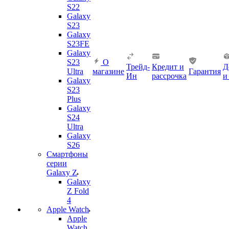
S22
Galaxy
S23
Galaxy
S23FE
Galaxy
S23
О
Трейд-
Кредит и
Д
Ultra
магазине
Гарантия
Ин
рассрочка
и
Galaxy
S23
Plus
Galaxy
S24
Ultra
Galaxy
S26
Смартфоны
серии
Galaxy Z
Galaxy
Z Fold
4
Apple Watch
Apple
Watch