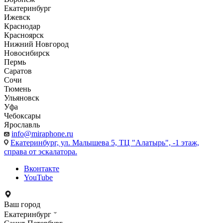
Екатеринбург
Ижевск
Краснодар
Красноярск
Нижний Новгород
Новосибирск
Пермь
Саратов
Сочи
Тюмень
Ульяновск
Уфа
Чебоксары
Ярославль
info@miraphone.ru
Екатеринбург,
ул. Малышева 5, ТЦ "Алатырь", -1 этаж,
справа от эскалатора.
Вконтакте
YouTube
Ваш город
Екатеринбург