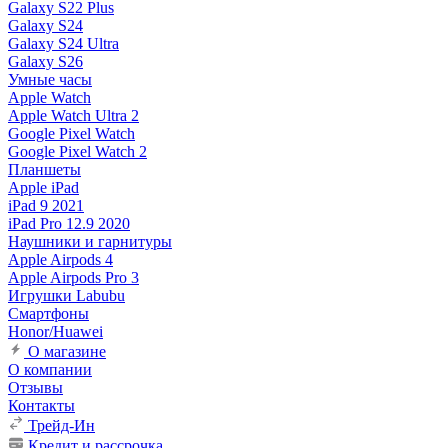
Galaxy S22 Plus
Galaxy S24
Galaxy S24 Ultra
Galaxy S26
Умные часы
Apple Watch
Apple Watch Ultra 2
Google Pixel Watch
Google Pixel Watch 2
Планшеты
Apple iPad
iPad 9 2021
iPad Pro 12.9 2020
Наушники и гарнитуры
Apple Airpods 4
Apple Airpods Pro 3
Игрушки Labubu
Смартфоны
Honor/Huawei
О магазине
О компании
Отзывы
Контакты
Трейд-Ин
Кредит и рассрочка