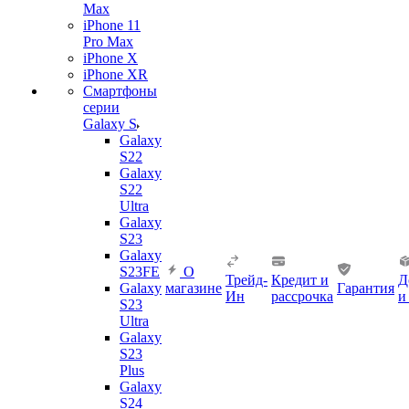
Max
iPhone 11
Pro Max
iPhone X
iPhone XR
Смартфоны
серии
Galaxy S
Galaxy
S22
Galaxy
S22
Ultra
Galaxy
S23
Galaxy
S23FE
О
Трейд-
Кредит и
Д
Galaxy
магазине
Гарантия
Ин
рассрочка
и
S23
Ultra
Galaxy
S23
Plus
Galaxy
S24