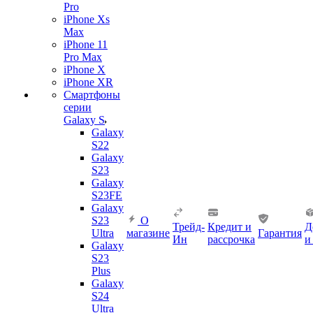
Pro
iPhone Xs
Max
iPhone 11
Pro Max
iPhone X
iPhone XR
Смартфоны
серии
Galaxy S
Galaxy
S22
Galaxy
S23
Galaxy
S23FE
Galaxy
S23
О
Трейд-
Кредит и
Д
Ultra
магазине
Гарантия
Ин
рассрочка
и
Galaxy
S23
Plus
Galaxy
S24
Ultra