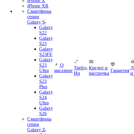
iPhone X
iPhone XR
Смартфоны
серии
Galaxy S
Galaxy
S22
Galaxy
S23
Galaxy
S23FE
Galaxy
S23
О
Трейд-
Кредит и
Д
Ultra
магазине
Гарантия
Ин
рассрочка
и
Galaxy
S23
Plus
Galaxy
S24
Ultra
Galaxy
S26
Смартфоны
серии
Galaxy Z