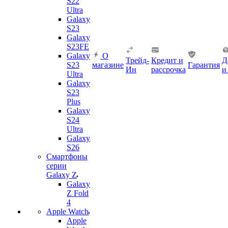
S22
Ultra
Galaxy
S23
Galaxy
S23FE
Galaxy
О
Трейд-
Кредит и
Д
S23
магазине
Гарантия
Ин
рассрочка
и
Ultra
Galaxy
S23
Plus
Galaxy
S24
Ultra
Galaxy
S26
Смартфоны
серии
Galaxy Z
Galaxy
Z Fold
4
Apple Watch
Apple