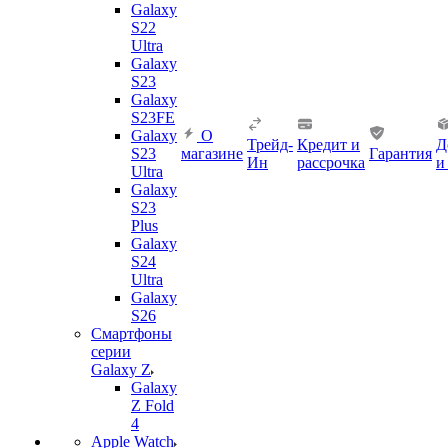
Galaxy
S22
Ultra
Galaxy
S23
Galaxy
S23FE
Galaxy
О
Трейд-
Кредит и
Д
S23
магазине
Гарантия
Ин
рассрочка
и
Ultra
Galaxy
S23
Plus
Galaxy
S24
Ultra
Galaxy
S26
Смартфоны
серии
Galaxy Z
Galaxy
Z Fold
4
Apple Watch