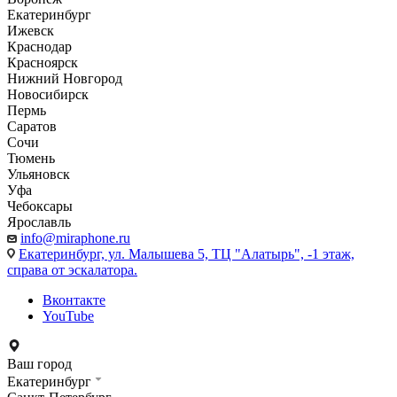
Екатеринбург
Ижевск
Краснодар
Красноярск
Нижний Новгород
Новосибирск
Пермь
Саратов
Сочи
Тюмень
Ульяновск
Уфа
Чебоксары
Ярославль
info@miraphone.ru
Екатеринбург,
ул. Малышева 5, ТЦ "Алатырь", -1 этаж,
справа от эскалатора.
Вконтакте
YouTube
Ваш город
Екатеринбург