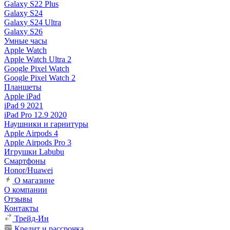
Galaxy S22 Plus
Galaxy S24
Galaxy S24 Ultra
Galaxy S26
Умные часы
Apple Watch
Apple Watch Ultra 2
Google Pixel Watch
Google Pixel Watch 2
Планшеты
Apple iPad
iPad 9 2021
iPad Pro 12.9 2020
Наушники и гарнитуры
Apple Airpods 4
Apple Airpods Pro 3
Игрушки Labubu
Смартфоны
Honor/Huawei
О магазине
О компании
Отзывы
Контакты
Трейд-Ин
Кредит и рассрочка