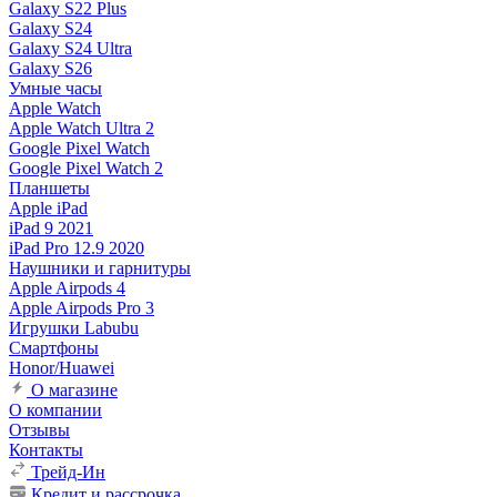
Galaxy S22 Plus
Galaxy S24
Galaxy S24 Ultra
Galaxy S26
Умные часы
Apple Watch
Apple Watch Ultra 2
Google Pixel Watch
Google Pixel Watch 2
Планшеты
Apple iPad
iPad 9 2021
iPad Pro 12.9 2020
Наушники и гарнитуры
Apple Airpods 4
Apple Airpods Pro 3
Игрушки Labubu
Смартфоны
Honor/Huawei
О магазине
О компании
Отзывы
Контакты
Трейд-Ин
Кредит и рассрочка