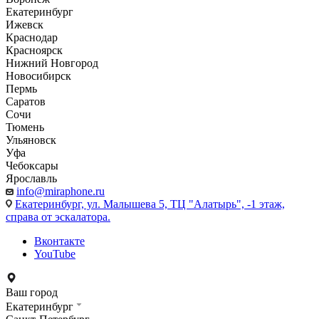
Екатеринбург
Ижевск
Краснодар
Красноярск
Нижний Новгород
Новосибирск
Пермь
Саратов
Сочи
Тюмень
Ульяновск
Уфа
Чебоксары
Ярославль
info@miraphone.ru
Екатеринбург,
ул. Малышева 5, ТЦ "Алатырь", -1 этаж,
справа от эскалатора.
Вконтакте
YouTube
Ваш город
Екатеринбург