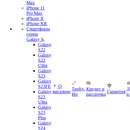
Max
iPhone 11
Pro Max
iPhone X
iPhone XR
Смартфоны
серии
Galaxy S
Galaxy
S22
Galaxy
S22
Ultra
Galaxy
S23
Galaxy
S23FE
О
Трейд-
Кредит и
Д
Galaxy
магазине
Гарантия
Ин
рассрочка
и
S23
Ultra
Galaxy
S23
Plus
Galaxy
S24