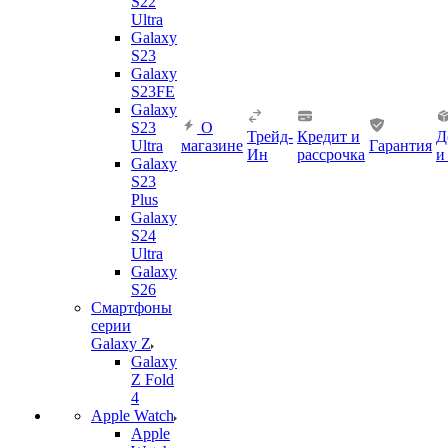
S22
Ultra
Galaxy
S23
Galaxy
S23FE
Galaxy
S23
О
Трейд-
Кредит и
Д
Ultra
магазине
Гарантия
Ин
рассрочка
и
Galaxy
S23
Plus
Galaxy
S24
Ultra
Galaxy
S26
Смартфоны
серии
Galaxy Z
Galaxy
Z Fold
4
Apple Watch
Apple