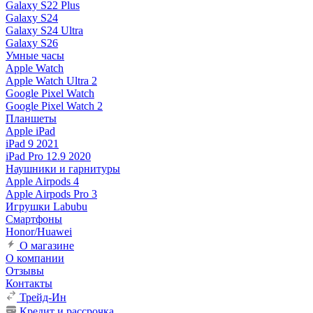
Galaxy S22 Plus
Galaxy S24
Galaxy S24 Ultra
Galaxy S26
Умные часы
Apple Watch
Apple Watch Ultra 2
Google Pixel Watch
Google Pixel Watch 2
Планшеты
Apple iPad
iPad 9 2021
iPad Pro 12.9 2020
Наушники и гарнитуры
Apple Airpods 4
Apple Airpods Pro 3
Игрушки Labubu
Смартфоны
Honor/Huawei
О магазине
О компании
Отзывы
Контакты
Трейд-Ин
Кредит и рассрочка