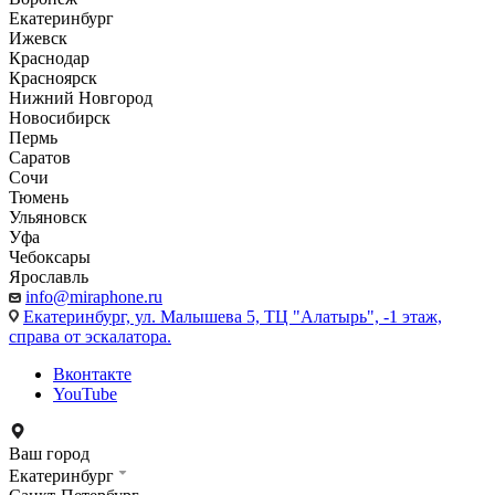
Екатеринбург
Ижевск
Краснодар
Красноярск
Нижний Новгород
Новосибирск
Пермь
Саратов
Сочи
Тюмень
Ульяновск
Уфа
Чебоксары
Ярославль
info@miraphone.ru
Екатеринбург,
ул. Малышева 5, ТЦ "Алатырь", -1 этаж,
справа от эскалатора.
Вконтакте
YouTube
Ваш город
Екатеринбург