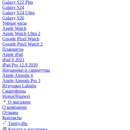
Galaxy S22 Plus
Galaxy S24
Galaxy S24 Ultra
Galaxy S26
Умные часы
Apple Watch
Apple Watch Ultra 2
Google Pixel Watch
Google Pixel Watch 2
Планшеты
Apple iPad
iPad 9 2021
iPad Pro 12.9 2020
Наушники и гарнитуры
Apple Airpods 4
Apple Airpods Pro 3
Игрушки Labubu
Смартфоны
Honor/Huawei
О магазине
О компании
Отзывы
Контакты
Трейд-Ин
Кредит и рассрочка