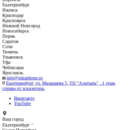
Екатеринбург
Ижевск
Краснодар
Красноярск
Нижний Новгород
Новосибирск
Пермь
Саратов
Сочи
Тюмень
Ульяновск
Уфа
Чебоксары
Ярославль
info@miraphone.ru
Екатеринбург,
ул. Малышева 5, ТЦ "Алатырь", -1 этаж,
справа от эскалатора.
Вконтакте
YouTube
Ваш город
Екатеринбург