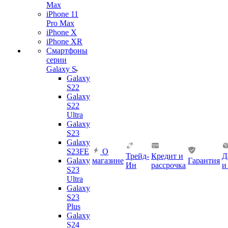
Max
iPhone 11
Pro Max
iPhone X
iPhone XR
Смартфоны
серии
Galaxy S
Galaxy
S22
Galaxy
S22
Ultra
Galaxy
S23
Galaxy
S23FE
О
Трейд-
Кредит и
Д
Galaxy
магазине
Гарантия
Ин
рассрочка
и
S23
Ultra
Galaxy
S23
Plus
Galaxy
S24