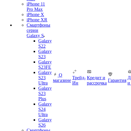
iPhone 11
Pro Max
iPhone X
iPhone XR
Смартфоны
серии
Galaxy S
Galaxy
S22
Galaxy
S23
Galaxy
S23FE
Galaxy
О
S23
Трейд-
Кредит и
Д
магазине
Гарантия
Ultra
Ин
рассрочка
и
Galaxy
S23
Plus
Galaxy
S24
Ultra
Galaxy
S26
Смартфоны