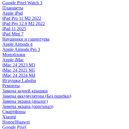
Google Pixel Watch 3
Планшеты
Apple iPad
iPad Pro 11 M2 2022
iPad Pro 12.9 M2 2022
iPad 11 2025
iPad Mini 7
Наушники и гарнитуры
Apple Airpods 4
Apple Airpods Pro 3
Моноблоки
Apple iMac
iMac 24 2023 M3
iMac 24 2021 M1
iMac 24 2024 M4
Игрушки Labubu
Ремонты
Замена задней крышки
Замена аккумулятора (Без ошибки)
Замена экрана (аналог)
Замена экрана (оригинал)
Смартфоны
Xiaomi
Honor/Huawei
Google Pixel