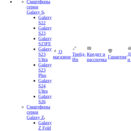
Смартфоны
серии
Galaxy S
Galaxy
S22
Galaxy
S23
Galaxy
S23FE
Galaxy
О
S23
Трейд-
Кредит и
Д
магазине
Гарантия
Ultra
Ин
рассрочка
и
Galaxy
S23
Plus
Galaxy
S24
Ultra
Galaxy
S26
Смартфоны
серии
Galaxy Z
Galaxy
Z Fold