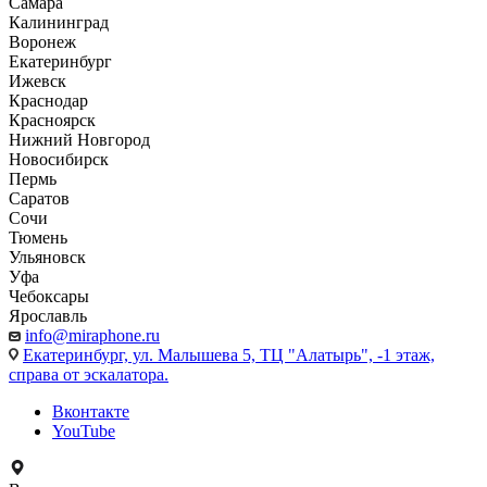
Самара
Калининград
Воронеж
Екатеринбург
Ижевск
Краснодар
Красноярск
Нижний Новгород
Новосибирск
Пермь
Саратов
Сочи
Тюмень
Ульяновск
Уфа
Чебоксары
Ярославль
info@miraphone.ru
Екатеринбург,
ул. Малышева 5, ТЦ "Алатырь", -1 этаж,
справа от эскалатора.
Вконтакте
YouTube