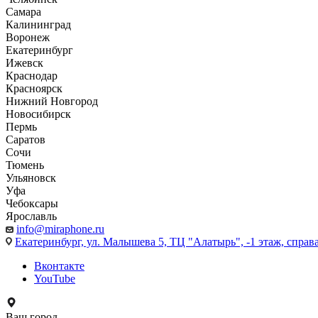
Самара
Калининград
Воронеж
Екатеринбург
Ижевск
Краснодар
Красноярск
Нижний Новгород
Новосибирск
Пермь
Саратов
Сочи
Тюмень
Ульяновск
Уфа
Чебоксары
Ярославль
info@miraphone.ru
Екатеринбург,
ул. Малышева 5, ТЦ "Алатырь", -1 этаж, справа
Вконтакте
YouTube
Ваш город