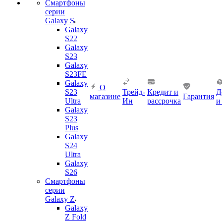
Смартфоны
серии
Galaxy S
Galaxy
S22
Galaxy
S23
Galaxy
S23FE
Galaxy
О
S23
Трейд-
Кредит и
Д
магазине
Гарантия
Ultra
Ин
рассрочка
и
Galaxy
S23
Plus
Galaxy
S24
Ultra
Galaxy
S26
Смартфоны
серии
Galaxy Z
Galaxy
Z Fold