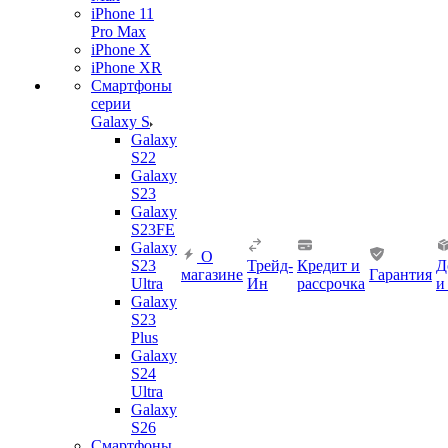
iPhone 11
Pro Max
iPhone X
iPhone XR
Смартфоны
серии
Galaxy S
Galaxy
S22
Galaxy
S23
Galaxy
S23FE
Galaxy
О
S23
Трейд-
Кредит и
Д
магазине
Гарантия
Ultra
Ин
рассрочка
и
Galaxy
S23
Plus
Galaxy
S24
Ultra
Galaxy
S26
Смартфоны