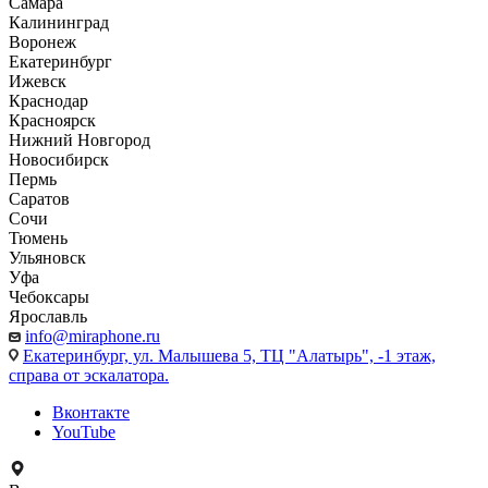
Самара
Калининград
Воронеж
Екатеринбург
Ижевск
Краснодар
Красноярск
Нижний Новгород
Новосибирск
Пермь
Саратов
Сочи
Тюмень
Ульяновск
Уфа
Чебоксары
Ярославль
info@miraphone.ru
Екатеринбург,
ул. Малышева 5, ТЦ "Алатырь", -1 этаж,
справа от эскалатора.
Вконтакте
YouTube