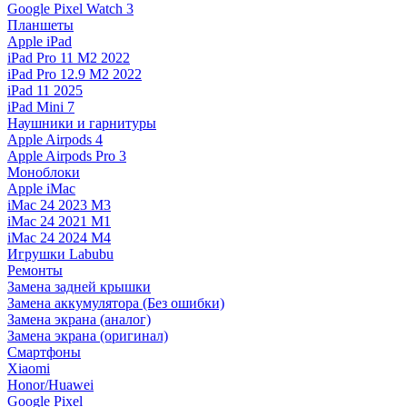
Google Pixel Watch 3
Планшеты
Apple iPad
iPad Pro 11 M2 2022
iPad Pro 12.9 M2 2022
iPad 11 2025
iPad Mini 7
Наушники и гарнитуры
Apple Airpods 4
Apple Airpods Pro 3
Моноблоки
Apple iMac
iMac 24 2023 M3
iMac 24 2021 M1
iMac 24 2024 M4
Игрушки Labubu
Ремонты
Замена задней крышки
Замена аккумулятора (Без ошибки)
Замена экрана (аналог)
Замена экрана (оригинал)
Смартфоны
Xiaomi
Honor/Huawei
Google Pixel