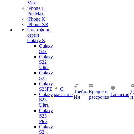
Max
iPhone 11
Pro Max
iPhone X
iPhone XR
Смартфоны
серии
Galaxy S
Galaxy
S22
Galaxy
S22
Ultra
Galaxy
S23
Galaxy
S23FE
О
Трейд-
Кредит и
Д
Galaxy
магазине
Гарантия
Ин
рассрочка
и
S23
Ultra
Galaxy
S23
Plus
Galaxy
S24