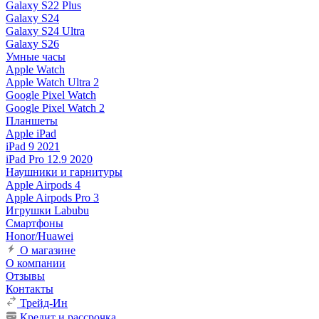
Galaxy S22 Plus
Galaxy S24
Galaxy S24 Ultra
Galaxy S26
Умные часы
Apple Watch
Apple Watch Ultra 2
Google Pixel Watch
Google Pixel Watch 2
Планшеты
Apple iPad
iPad 9 2021
iPad Pro 12.9 2020
Наушники и гарнитуры
Apple Airpods 4
Apple Airpods Pro 3
Игрушки Labubu
Смартфоны
Honor/Huawei
О магазине
О компании
Отзывы
Контакты
Трейд-Ин
Кредит и рассрочка