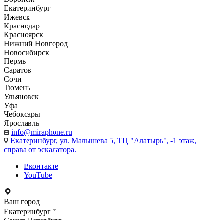
Екатеринбург
Ижевск
Краснодар
Красноярск
Нижний Новгород
Новосибирск
Пермь
Саратов
Сочи
Тюмень
Ульяновск
Уфа
Чебоксары
Ярославль
info@miraphone.ru
Екатеринбург,
ул. Малышева 5, ТЦ "Алатырь", -1 этаж,
справа от эскалатора.
Вконтакте
YouTube
Ваш город
Екатеринбург