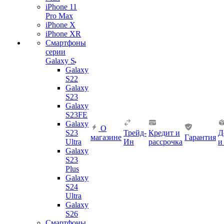
iPhone 11
Pro Max
iPhone X
iPhone XR
Смартфоны
серии
Galaxy S
Galaxy
S22
Galaxy
S23
Galaxy
S23FE
Galaxy
О
S23
Трейд-
Кредит и
Д
магазине
Гарантия
Ultra
Ин
рассрочка
и
Galaxy
S23
Plus
Galaxy
S24
Ultra
Galaxy
S26
Смартфоны