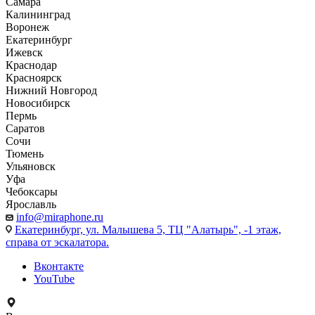
Самара
Калининград
Воронеж
Екатеринбург
Ижевск
Краснодар
Красноярск
Нижний Новгород
Новосибирск
Пермь
Саратов
Сочи
Тюмень
Ульяновск
Уфа
Чебоксары
Ярославль
info@miraphone.ru
Екатеринбург,
ул. Малышева 5, ТЦ "Алатырь", -1 этаж,
справа от эскалатора.
Вконтакте
YouTube