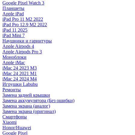
Google Pixel Watch 3
Планшеты
Apple iPad
iPad Pro 11 M2 2022
iPad Pro 12.9 M2 2022
iPad 11 2025
iPad Mini 7
Наушники и гарнитуры
Apple Airpods 4
Apple Airpods Pro 3
Моноблоки
Apple iMac
iMac 24 2023 M3
iMac 24 2021 M1
iMac 24 2024 M4
Игрушки Labubu
Ремонты
Замена задней крышки
Замена аккумулятора (Без ошибки)
Замена экрана (аналог)
Замена экрана (оригинал)
Смартфоны
Xiaomi
Honor/Huawei
Google Pixel