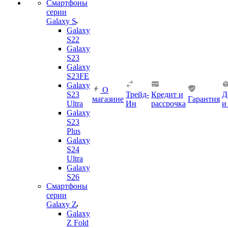
Смартфоны
серии
Galaxy S
Galaxy
S22
Galaxy
S23
Galaxy
S23FE
Galaxy
О
S23
Трейд-
Кредит и
Д
магазине
Гарантия
Ultra
Ин
рассрочка
и
Galaxy
S23
Plus
Galaxy
S24
Ultra
Galaxy
S26
Смартфоны
серии
Galaxy Z
Galaxy
Z Fold