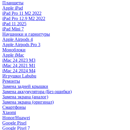
Планшеты
Apple iPad
iPad Pro 11 M2 2022
iPad Pro 12.9 M2 2022
iPad 11 2025
iPad Mini 7
Наушники и гарнитуры
Apple Airpods 4
Apple Airpods Pro 3
Моноблоки
Apple iMac
iMac 24 2023 M3
iMac 24 2021 M1
iMac 24 2024 M4
Игрушки Labubu
Ремонты
Замена задней крышки
Замена аккумулятора (Без ошибки)
Замена экрана (аналог)
Замена экрана (оригинал)
Смартфоны
Xiaomi
Honor/Huawei
Google Pixel
Google Pixel 7