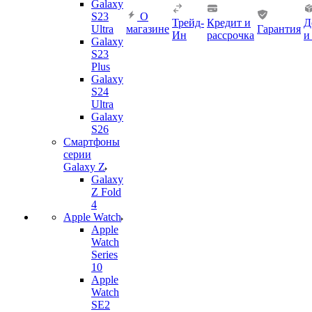
Galaxy
S23
О
Трейд-
Кредит и
Д
Ultra
магазине
Гарантия
Ин
рассрочка
и
Galaxy
S23
Plus
Galaxy
S24
Ultra
Galaxy
S26
Смартфоны
серии
Galaxy Z
Galaxy
Z Fold
4
Apple Watch
Apple
Watch
Series
10
Apple
Watch
SE2