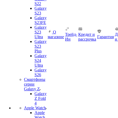
S22
Galaxy
S23
Galaxy
S23FE
Galaxy
S23
О
Трейд-
Кредит и
Д
Ultra
магазине
Гарантия
Ин
рассрочка
и
Galaxy
S23
Plus
Galaxy
S24
Ultra
Galaxy
S26
Смартфоны
серии
Galaxy Z
Galaxy
Z Fold
4
Apple Watch
Apple
Watch