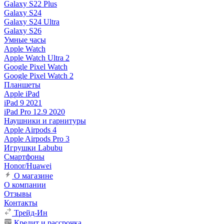
Galaxy S22 Plus
Galaxy S24
Galaxy S24 Ultra
Galaxy S26
Умные часы
Apple Watch
Apple Watch Ultra 2
Google Pixel Watch
Google Pixel Watch 2
Планшеты
Apple iPad
iPad 9 2021
iPad Pro 12.9 2020
Наушники и гарнитуры
Apple Airpods 4
Apple Airpods Pro 3
Игрушки Labubu
Смартфоны
Honor/Huawei
О магазине
О компании
Отзывы
Контакты
Трейд-Ин
Кредит и рассрочка