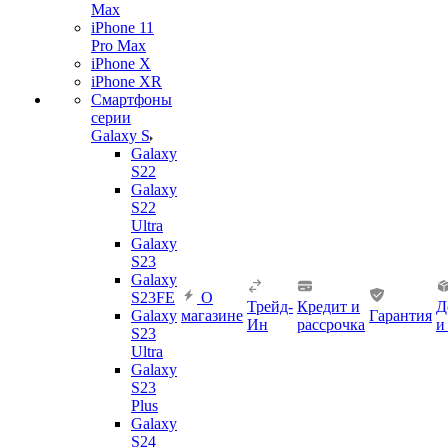
Max
iPhone 11
Pro Max
iPhone X
iPhone XR
Смартфоны
серии
Galaxy S
Galaxy
S22
Galaxy
S22
Ultra
Galaxy
S23
Galaxy
S23FE
О
Трейд-
Кредит и
Д
Galaxy
магазине
Гарантия
Ин
рассрочка
и
S23
Ultra
Galaxy
S23
Plus
Galaxy
S24