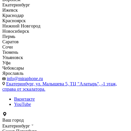
Екатеринбург
Ижевск
Краснодар
Красноярск
Нижний Новгород
Новосибирск
Пермь
Саратов
Сочи
Тюмень
Ульяновск
Уфа
Чебоксары
Ярославль
info@miraphone.ru
Екатеринбург,
ул. Малышева 5, ТЦ "Алатырь", -1 этаж,
справа от эскалатора.
Вконтакте
YouTube
Ваш город
Екатеринбург