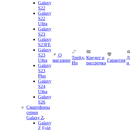
Galaxy
S22
Galaxy
S22
Ultra
Galaxy
S23
Galaxy
S23FE
Galaxy
S23
О
Трейд-
Кредит и
Д
Ultra
магазине
Гарантия
Ин
рассрочка
и
Galaxy
S23
Plus
Galaxy
S24
Ultra
Galaxy
S26
Смартфоны
серии
Galaxy Z
Galaxy
Z Fold