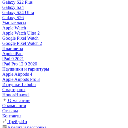
Galaxy S22 Plus
Galaxy S24
Galaxy S24 Ultra
Galaxy S26
Умные часы
Apple Watch
Apple Watch Ultra 2
Google Pixel Watch
Google Pixel Watch 2
Планшеты
Apple iPad
iPad 9 2021
iPad Pro 12.9 2020
Наушники и гарнитуры
Apple Airpods 4
Apple Airpods Pro 3
Игрушки Labubu
Смартфоны
Honor/Huawei
О магазине
О компании
Отзывы
Контакты
Трейд-Ин
Кредит и рассрочка