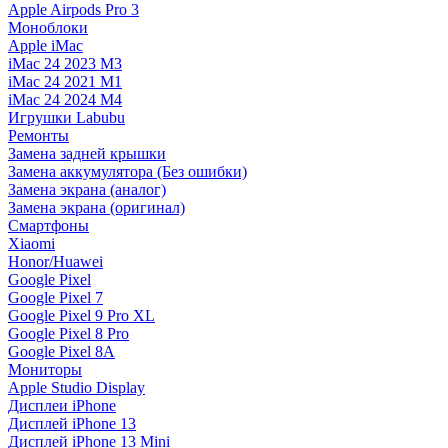
Apple Airpods Pro 3
Моноблоки
Apple iMac
iMac 24 2023 M3
iMac 24 2021 M1
iMac 24 2024 M4
Игрушки Labubu
Ремонты
Замена задней крышки
Замена аккумулятора (Без ошибки)
Замена экрана (аналог)
Замена экрана (оригинал)
Смартфоны
Xiaomi
Honor/Huawei
Google Pixel
Google Pixel 7
Google Pixel 9 Pro XL
Google Pixel 8 Pro
Google Pixel 8A
Мониторы
Apple Studio Display
Дисплеи iPhone
Дисплей iPhone 13
Дисплей iPhone 13 Mini