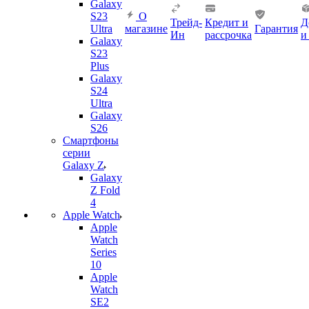
Galaxy
S23
О
Трейд-
Кредит и
Д
Ultra
магазине
Гарантия
Ин
рассрочка
и
Galaxy
S23
Plus
Galaxy
S24
Ultra
Galaxy
S26
Смартфоны
серии
Galaxy Z
Galaxy
Z Fold
4
Apple Watch
Apple
Watch
Series
10
Apple
Watch
SE2