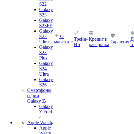
S22
Galaxy
S23
Galaxy
S23FE
Galaxy
S23
О
Трейд-
Кредит и
Д
Ultra
магазине
Гарантия
Ин
рассрочка
и
Galaxy
S23
Plus
Galaxy
S24
Ultra
Galaxy
S26
Смартфоны
серии
Galaxy Z
Galaxy
Z Fold
4
Apple Watch
Apple
Watch