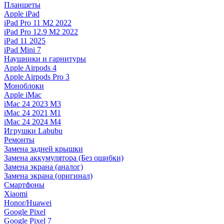
Планшеты
Apple iPad
iPad Pro 11 M2 2022
iPad Pro 12.9 M2 2022
iPad 11 2025
iPad Mini 7
Наушники и гарнитуры
Apple Airpods 4
Apple Airpods Pro 3
Моноблоки
Apple iMac
iMac 24 2023 M3
iMac 24 2021 M1
iMac 24 2024 M4
Игрушки Labubu
Ремонты
Замена задней крышки
Замена аккумулятора (Без ошибки)
Замена экрана (аналог)
Замена экрана (оригинал)
Смартфоны
Xiaomi
Honor/Huawei
Google Pixel
Google Pixel 7