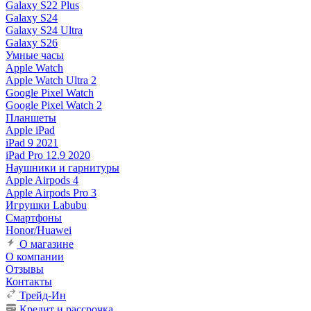
Galaxy S22 Plus
Galaxy S24
Galaxy S24 Ultra
Galaxy S26
Умные часы
Apple Watch
Apple Watch Ultra 2
Google Pixel Watch
Google Pixel Watch 2
Планшеты
Apple iPad
iPad 9 2021
iPad Pro 12.9 2020
Наушники и гарнитуры
Apple Airpods 4
Apple Airpods Pro 3
Игрушки Labubu
Смартфоны
Honor/Huawei
О магазине
О компании
Отзывы
Контакты
Трейд-Ин
Кредит и рассрочка