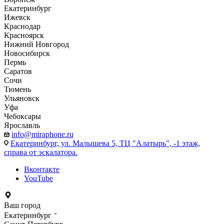
Екатеринбург
Ижевск
Краснодар
Красноярск
Нижний Новгород
Новосибирск
Пермь
Саратов
Сочи
Тюмень
Ульяновск
Уфа
Чебоксары
Ярославль
info@miraphone.ru
Екатеринбург,
ул. Малышева 5, ТЦ "Алатырь", -1 этаж,
справа от эскалатора.
Вконтакте
YouTube
Ваш город
Екатеринбург